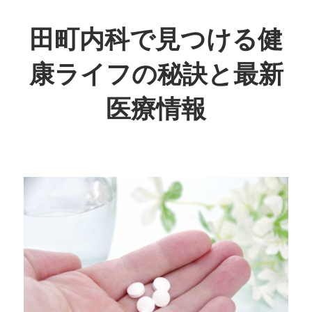
コ
ン
田町内科で見つける健
テ
康ライフの秘訣と最新
ン
ツ
医療情報
へ
ス
あ
キ
な
ッ
た
プ
の
健
康
を
守
る、