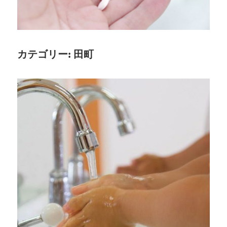
安
心
と
信
カテゴリー:
田町
頼
の
医
療
情
報
を
お
届
け
し
ま