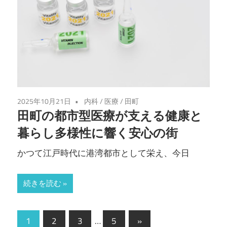
2025年10月21日
内科
/
医療
/
田町
田町の都市型医療が支える健康と
暮らし多様性に響く安心の街
かつて江戸時代に港湾都市として栄え、今日
続きを読む
投
次
1
2
3
…
5
»