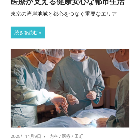
医療が支える健康安心な都市生活
東京の湾岸地域と都心をつなぐ重要なエリア
続きを読む
2025年11月9日
内科
/
医療
/
田町