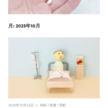
安
心
と
信
月:
2025年10月
頼
の
医
療
情
報
を
お
届
け
し
2025年10月24日
内科
/
医療
/
田町
ま