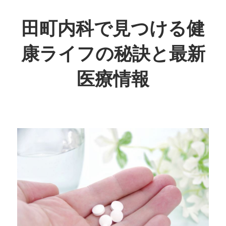
コ
ン
田町内科で見つける健
テ
康ライフの秘訣と最新
ン
ツ
医療情報
へ
ス
あ
キ
な
ッ
た
プ
の
健
康
を
守
る、